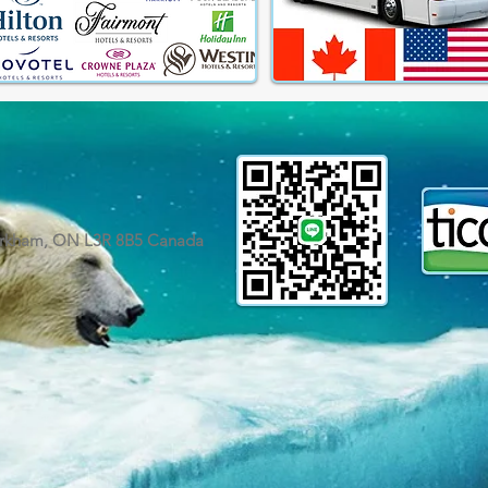
rkham, ON L3R 8B5 Canada