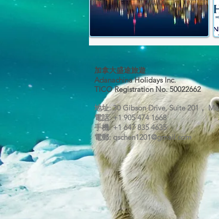
加拿大盛途旅遊
Adanachina Holidays Inc.
TICO Registration No. 50022662
地址:
30 Gibson Drive, Suite 201，
Ma
電話: +1 905 474 1668
手機: +1 647 835 4635
電郵:
qschen1201@gmail.com