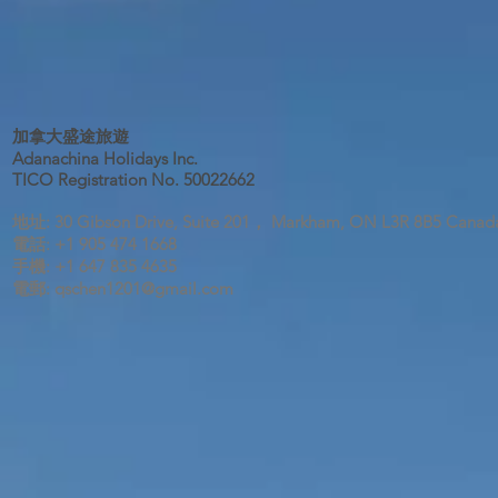
加拿大盛途旅遊
Adanachina Holidays Inc.
TICO Registration No. 50022662
地址:
30 Gibson Drive, Suite 201，
Markham, ON L3R 8B5 Canad
電話: +1 905 474 1668
手機: +1 647 835 4635
電郵:
qschen1201@gmail.com